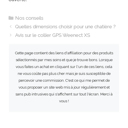
Catégories
Nos conseils
Quelles dimensions choisir pour une chatière ?
Avis sur le collier GPS Weenect XS
Cette page contient des liens d'affiliation pour des produits
sélectionnés par mes soins et que je trouve bons. Lorsque
vous faites un achat en cliquant sur l'un de ces liens, cela
ne vous coûte pas plus cher mais je suis susceptible de
percevoir une commission. C'est ce qui me permet de
vous proposer un site web mis à jour régulièrement et
sans pub intrusives qui s'affichent sur tout l'écran. Merci à
vous !