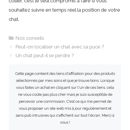
collier, c’est le seul compromis à faire si vous
souhaitez suivre en temps réel la position de votre
chat.
Catégories
Nos conseils
Peut-on localiser un chat avec sa puce ?
Un chat peut-il se perdre ?
Cette page contient des liens d'affiliation pour des produits
sélectionnés par mes soins et que je trouve bons. Lorsque
vous faites un achat en cliquant sur l'un de ces liens, cela
ne vous coûte pas plus cher mais je suis susceptible de
percevoir une commission. C'est ce qui me permet de
vous proposer un site web mis à jour régulièrement et
sans pub intrusives qui s'affichent sur tout l'écran. Merci à
vous !