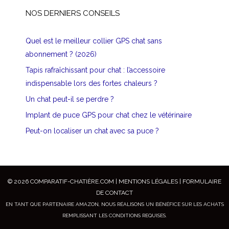
NOS DERNIERS CONSEILS
Quel est le meilleur collier GPS chat sans
abonnement ? (2026)
Tapis rafraîchissant pour chat : l’accessoire
indispensable lors des fortes chaleurs ?
Un chat peut-il se perdre ?
Implant de puce GPS pour chat chez le vétérinaire
Peut-on localiser un chat avec sa puce ?
© 2026
COMPARATIF-CHATIÈRE.COM
|
MENTIONS LÉGALES
|
FORMULAIRE
DE CONTACT
EN TANT QUE PARTENAIRE AMAZON, NOUS RÉALISONS UN BÉNÉFICE SUR LES ACHATS
REMPLISSANT LES CONDITIONS REQUISES.