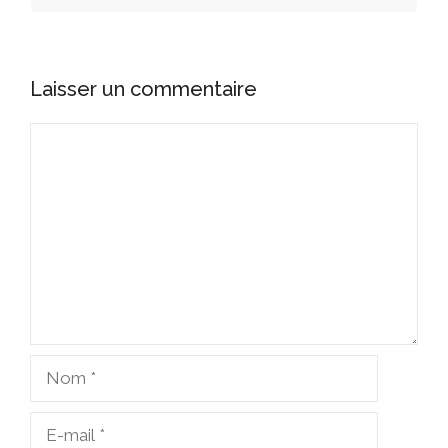
Laisser un commentaire
Commentaire
Nom
E-